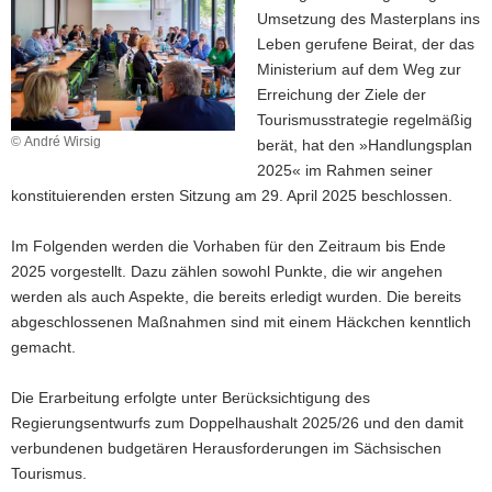
Umsetzung des Masterplans ins
a
Leben gerufene Beirat, der das
v
Ministerium auf dem Weg zur
i
Erreichung der Ziele der
g
Tourismusstrategie regelmäßig
a
© André Wirsig
berät, hat den »Handlungsplan
t
2025« im Rahmen seiner
i
konstituierenden ersten Sitzung am 29. April 2025 beschlossen.
o
n
Im Folgenden werden die Vorhaben für den Zeitraum bis Ende
2025 vorgestellt. Dazu zählen sowohl Punkte, die wir angehen
werden als auch Aspekte, die bereits erledigt wurden. Die bereits
abgeschlossenen Maßnahmen sind mit einem Häckchen kenntlich
gemacht.
Die Erarbeitung erfolgte unter Berücksichtigung des
Regierungsentwurfs zum Doppelhaushalt 2025/26 und den damit
verbundenen budgetären Herausforderungen im Sächsischen
Tourismus.