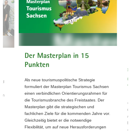
Portalthemen
Der
Masterplan
in 15
Punkten
Mehr zum
»Masterplan
Der Masterplan in 15
unterwegs«
Punkten
Mehr zu
»
Motivation
d
Als neue tourismuspolitische Strategie
und Ziel
und
formuliert der Masterplan Tourismus Sachsen
T
Mehr zu
s
einen verbindlichen Orientierungsrahmen für
Zukunftswerkstätten
ium
die Tourismusbranche des Freistaates. Der
und
»
Masterplan gibt die strategischen und
Handlungsfeldern
di
fachlichen Ziele für die kommenden Jahre vor.
Mehr
An
Gleichzeitig bietet er die notwendige
zum
Br
Flexibilität, um auf neue Herausforderungen
Beirat
»M