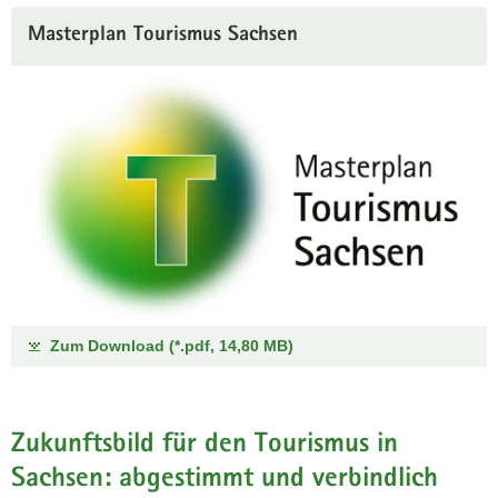
a
Masterplan Tourismus Sachsen
v
i
g
a
t
i
o
n
Zum Download (*.pdf, 14,80 MB)
Zukunftsbild für den Tourismus in
Sachsen: abgestimmt und verbindlich