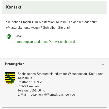
Kontakt
Der Masterplan in 15 Punkten
Sie haben Fragen zum Masterplan Tourismus Sachsen oder zum
Als neue tourismuspolitische Strategie formuliert der
»Masterplan unterwegs«? Schreiben Sie uns!
Masterplan Tourismus Sachsen einen verbindlichen
Orientierungsrahmen für die Tourismusbranche des
E-Mail:
Freistaates. Der Masterplan gibt die strategischen und
masterplan-tourismus@smwk.sachsen.de
fachlichen Ziele für die kommenden Jahre vor. Gleichzeitig
bietet er die notwendige Flexibilität, um auf neue
Herausforderungen auch kurzfristig reagieren zu können.
Footer-
Herausgeber
Bereich
Der Masterplan in 15 Punkten
Sächsisches Staatsministerium für Wissenschaft, Kultur und
Tourismus
Postfach 10 09 20
01079
Dresden
Telefon:
0351 564-0
E-Mail:
redaktion.kt@smwk.sachsen.de