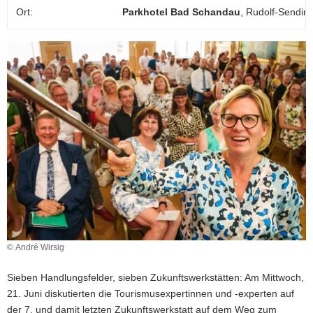
Ort:
Parkhotel Bad Schandau
, Rudolf-Sendi
a
v
i
g
a
t
i
o
n
© André Wirsig
Sieben Handlungsfelder, sieben Zukunftswerkstätten: Am Mittwoch,
21. Juni diskutierten die Tourismusexpertinnen und -experten auf
der 7. und damit letzten Zukunftswerkstatt auf dem Weg zum