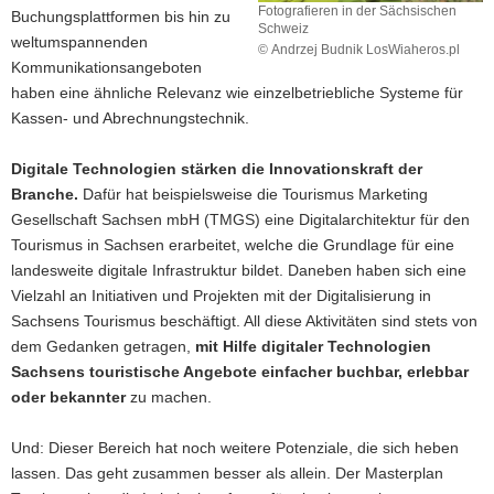
Fotografieren in der Sächsischen
Buchungsplattformen bis hin zu
Schweiz
weltumspannenden
© Andrzej Budnik LosWiaheros.pl
Kommunikationsangeboten
Fotografieren
in
haben eine ähnliche Relevanz wie einzelbetriebliche Systeme für
der
Kassen- und Abrechnungstechnik.
Sächsischen
Schweiz
Digitale Technologien stärken die Innovationskraft der
Branche.
Dafür hat beispielsweise die Tourismus Marketing
Gesellschaft Sachsen mbH (TMGS) eine Digitalarchitektur für den
Tourismus in Sachsen erarbeitet, welche die Grundlage für eine
landesweite digitale Infrastruktur bildet. Daneben haben sich eine
Vielzahl an Initiativen und Projekten mit der Digitalisierung in
Sachsens Tourismus beschäftigt. All diese Aktivitäten sind stets von
dem Gedanken getragen,
mit Hilfe digitaler Technologien
Sachsens touristische Angebote einfacher buchbar, erlebbar
oder bekannter
zu machen.
Und: Dieser Bereich hat noch weitere Potenziale, die sich heben
lassen. Das geht zusammen besser als allein. Der Masterplan